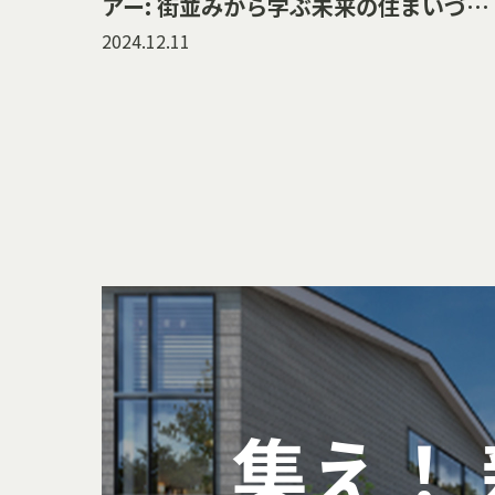
アー: 街並みから学ぶ未来の住まいづく
り
2024.12.11
集え！