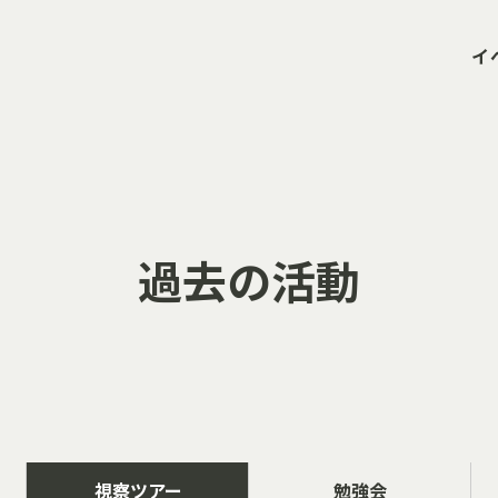
イ
過去の活動
視察ツアー
勉強会